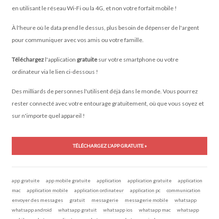
en utilisant le réseau Wi-Fi ou la 4G, et non votre forfait mobile !
À l'heure où le data prend le dessus, plus besoin de dépenser de l'argent
pour communiquer avec vos amis ou votre famille.
Téléchargez
l'application
gratuite
sur votre smartphone ou votre
ordinateur via le lien ci-dessous !
Des milliards de personnes l'utilisent déjà dans le monde. Vous pourrez
rester connecté avec votre entourage gratuitement, où que vous soyez et
sur n'importe quel appareil !
TÉLÉCHARGEZ L'APP GRATUITE »
app gratuite
app mobile gratuite
application
application gratuite
application
mac
application mobile
application ordinateur
application pc
communication
envoyer des messages
gratuit
messagerie
messagerie mobile
whatsapp
whatsapp android
whatsapp gratuit
whatsapp ios
whatsapp mac
whatsapp