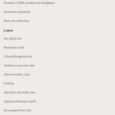
Produits 100% remboursés Belgique
Nourriture gratuite
Bons de réduction
Liens
Parcdeals.be
Remboursé.be
Echantillongratuit.be
Meilleursconcours.be
Ideesrecettes.com
Prêt.be
Marchés-de-Noël.com
SuperLastMinutes.be/fr
Disneyland-Paris.be