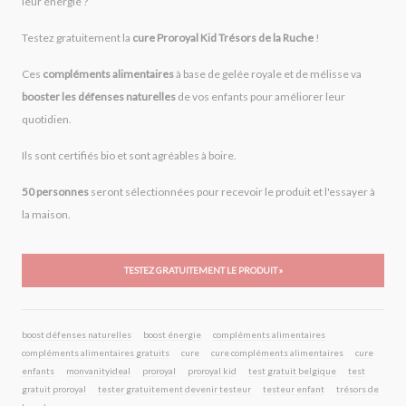
leur énergie ?
Testez gratuitement la
cure Proroyal Kid Trésors de la Ruche
!
Ces
compléments alimentaires
à base de gelée royale et de mélisse va
booster les défenses naturelles
de vos enfants pour améliorer leur
quotidien.
Ils sont certifiés bio et sont agréables à boire.
50 personnes
seront sélectionnées pour recevoir le produit et l'essayer à
la maison.
TESTEZ GRATUITEMENT LE PRODUIT »
boost défenses naturelles
boost énergie
compléments alimentaires
compléments alimentaires gratuits
cure
cure compléments alimentaires
cure
enfants
monvanityideal
proroyal
proroyal kid
test gratuit belgique
test
gratuit proroyal
tester gratuitement devenir testeur
testeur enfant
trésors de