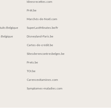
Ideesrecettes.com
Prêt.be
Marchés-de-Noël.com
atuits Belgique
SuperLastMinutes.be/fr
 Belgique
Disneyland-Paris.be
Cartes-de-crédit.be
Sitesderencontresbelges.be
Prets.be
TOI.be
Carencevitamines.com
Symptomes-maladies.com