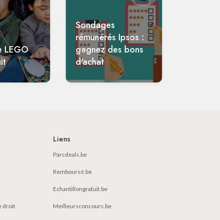
Sondages
rémunérés Ipsos :
e LEGO
gagnez des bons
it
d'achat
Liens
Parcdeals.be
Remboursé.be
Echantillongratuit.be
e droit
Meilleursconcours.be