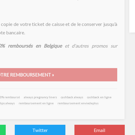
opie de votre ticket de caisse et de le conserver jusqu’à
te bancaire.
0% remboursés en Belgique
et d'autres promos sur
TRE REMBOURSEMENT »
00% remboursé
always pregnancy liners
cashback always
cashback en ligne
lips always
remboursement en ligne
remboursement enviedeplus
Twitter
Email