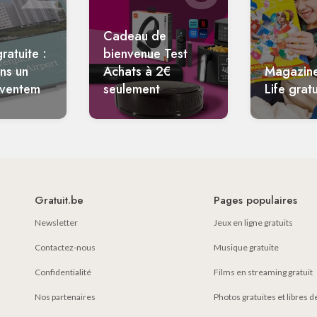
Cadeau de
ratuite :
bienvenue Test
ans un
Achats à 2€
Magazin
aventem
seulement
Life gratu
Gratuit.be
Pages populaires
Newsletter
Jeux en ligne gratuits
Contactez-nous
Musique gratuite
Confidentialité
Films en streaming gratuit
Nos partenaires
Photos gratuites et libres d