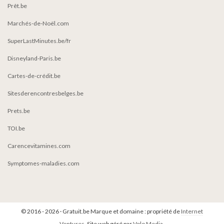
Prêt.be
Marchés-de-Noël.com
SuperLastMinutes.be/fr
Disneyland-Paris.be
Cartes-de-crédit.be
Sitesderencontresbelges.be
Prets.be
TOI.be
Carencevitamines.com
Symptomes-maladies.com
© 2016 - 2026 · Gratuit.be Marque et domaine : propriété de
Internet
Ventures
. Site web géré par
Volo Media
.