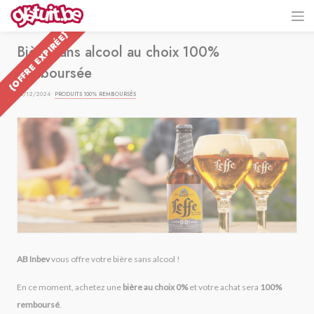
{OFFRE EXPIRÉE}
Bière sans alcool au choix 100%
remboursée
04/12/2024 ·
PRODUITS 100% REMBOURSÉS
AB Inbev
vous offre votre bière sans alcool !
En ce moment, achetez une
bière au choix 0%
et votre achat sera
100%
remboursé
.