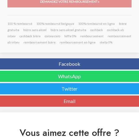
DEMANDEZ VOTRE REMBOURSEMENT »
100 % remboursé
100% remboursé belgique
100% remboursé en ligne
bière
gratuite
bière sans alcool
bière sans alcool gratuite
cashback
cashback ab
inbev
cashback bière
corona cero
leffe 0%
remboursement
remboursement
ab inbev
remboursement bière
remboursement en ligne
stella 0%
Facebook
WhatsApp
Twitter
Email
Vous aimez cette offre ?