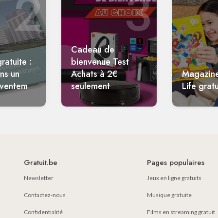
2
3
Cadeau de
ratuite :
bienvenue Test
ans un
Achats à 2€
Magazin
aventem
seulement
Life gratu
Gratuit.be
Pages populaires
Newsletter
Jeux en ligne gratuits
Contactez-nous
Musique gratuite
Confidentialité
Films en streaming gratuit