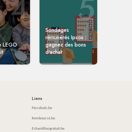
4
5
Sondages
rémunérés Ipsos :
e LEGO
gagnez des bons
it
d'achat
Liens
Parcdeals.be
Remboursé.be
Echantillongratuit.be