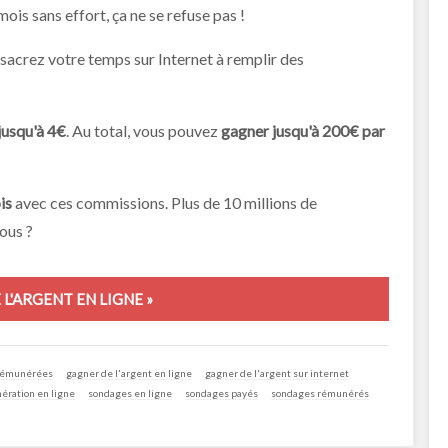
ois sans effort, ça ne se refuse pas !
sacrez votre temps sur Internet à remplir des
jusqu'à 4€
. Au total, vous pouvez
gagner jusqu'à 200€ par
is
avec ces commissions. Plus de 10 millions de
ous ?
L'ARGENT EN LIGNE »
rémunérées
gagner de l'argent en ligne
gagner de l'argent sur internet
ération en ligne
sondages en ligne
sondages payés
sondages rémunérés