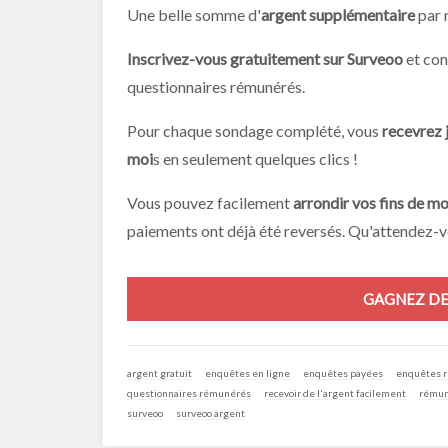
Une belle somme d'
argent supplémentaire
par m
Inscrivez-vous gratuitement sur Surveoo
et con
questionnaires rémunérés.
Pour chaque sondage complété, vous
recevrez 
moi
s en seulement quelques clics !
Vous pouvez facilement
arrondir vos fins de mo
paiements ont déjà été reversés. Qu'attendez-v
GAGNEZ DE 
argent gratuit
enquêtes en ligne
enquêtes payées
enquêtes 
questionnaires rémunérés
recevoir de l'argent facilement
rémun
surveoo
surveoo argent