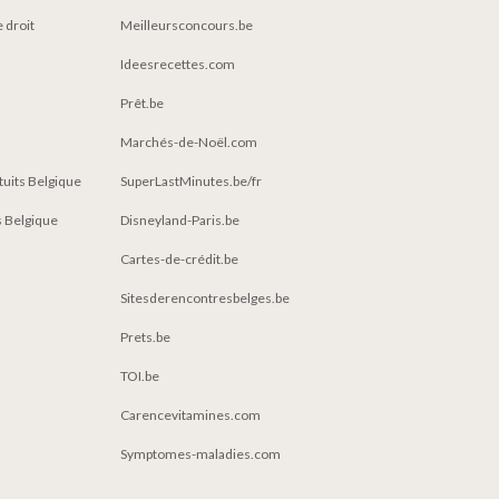
e droit
Meilleursconcours.be
Ideesrecettes.com
Prêt.be
Marchés-de-Noël.com
atuits Belgique
SuperLastMinutes.be/fr
 Belgique
Disneyland-Paris.be
Cartes-de-crédit.be
Sitesderencontresbelges.be
Prets.be
TOI.be
Carencevitamines.com
Symptomes-maladies.com