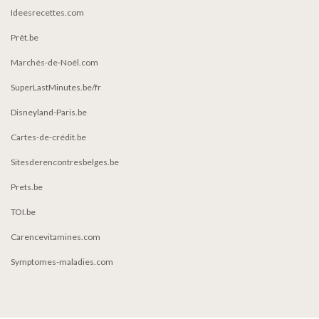
Ideesrecettes.com
Prêt.be
Marchés-de-Noël.com
SuperLastMinutes.be/fr
Disneyland-Paris.be
Cartes-de-crédit.be
Sitesderencontresbelges.be
Prets.be
TOI.be
Carencevitamines.com
Symptomes-maladies.com