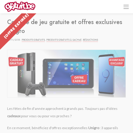
{OFFRE EXPIRÉE}
Console de jeu gratuite et offres exclusives
Unigro
27/11/2018 ·
PRODUITS GRATUITS
,
PRODUITS GRATUITS À L'ACHAT
,
RÉDUCTIONS
Les fêtes de fin d'année approchent à grands pas. Toujours pas d'idées
cadeaux
pour vous ou pour vos proches ?
En ce moment, bénéficiez d'offres exceptionnelles
Unigro
: 3 appareils