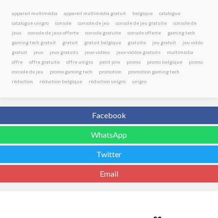
appareil multimédia
appareil multimédia gratuit
belgique
catalogue
catalogue unigro
console
console de jeu
console de jeu gratuite
console de
jeux
console de jeux offerte
console gratuite
console offerte
gaming tech
gaming tech gratuit
gratuit
gratuit belgique
gratuite
jeu gratuit
jeu vidéo
gratuit
jeux
jeux gratuits
jeux vidéos
jeux vidéox gratuits
multimédia
offre
offre gratuite
offre unigro
petit prix
promo
promo belgique
promo
console de jeu
promo gaming tech
promotion
promotion gaming tech
réduction
réduction belgique
réduction unigro
unigro
Facebook
WhatsApp
Twitter
Email