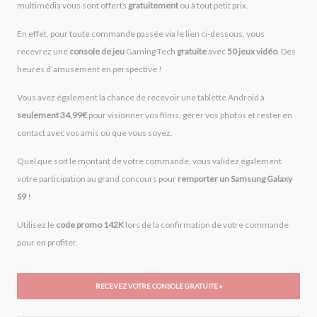
multimédia vous sont offerts
gratuitement
ou à tout petit prix.
En effet, pour toute commande passée via le lien ci-dessous, vous
recevrez une
console de jeu
Gaming Tech
gratuite
avec
50 jeux vidéo
. Des
heures d’amusement en perspective !
Vous avez également la chance de recevoir une tablette Android à
seulement 34,99€
pour visionner vos films, gérer vos photos et rester en
contact avec vos amis où que vous soyez.
Quel que soit le montant de votre commande, vous validez également
votre participation au grand concours pour
remporter un Samsung Galaxy
S9
!
Utilisez le
code promo 142K
lors de la confirmation de votre commande
pour en profiter.
RECEVEZ VOTRE CONSOLE GRATUITE »