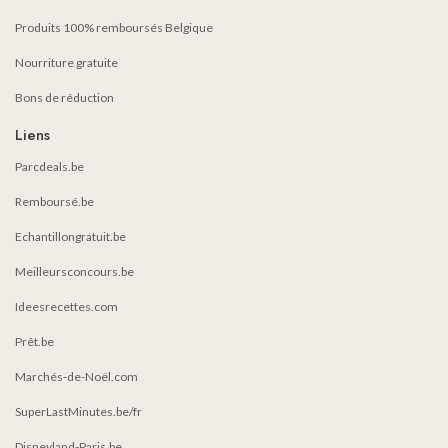
Produits 100% remboursés Belgique
Nourriture gratuite
Bons de réduction
Liens
Parcdeals.be
Remboursé.be
Echantillongratuit.be
Meilleursconcours.be
Ideesrecettes.com
Prêt.be
Marchés-de-Noël.com
SuperLastMinutes.be/fr
Disneyland-Paris.be