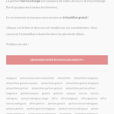
Le parfum
Narciso Rouge
est composé de notes de musc et d'un mélange
floral qui plairont à toutes les femmes.
En ce moment, la marque vous envoie un
échantillon gratuit
!
Cliquez sur le lien ci-dessous et remplissez vos coordonnées. Vous
recevrez l’échantillon à domicile dans les plus brefs délais.
Profitez-en vite !
DEMANDEZ VOTRE ÉCHANTILLON GRATUIT »
belgique
commandez votre échantillon
échantillon
échantillon belgique
échantillon grande marque
échantillon gratuit
échantillon gratuit belgique
échantillon parfum
échantillon parfum gratuit
échantillon parfum offert
fragrance
grande marque
gratuit
gratuite
marque
narciso
narciso
rodriguez
narciso rodriguez rouge
offre
offre belgique
offre gratuite
offre
narciso rodriguez
offre parfum
parfum gratuit
parfum narciso rodriguez
produit gratuit
produit gratuit belgique
produit narciso rodriguez
promo
promo belgique
promo narciso rodriguez
promotion
promotion belgique