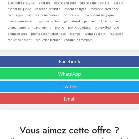
électricité gratuite
energie
énergie essent
énergie moins chère
essent
essent belgique
essent électricité
essent en ligne
facture d'électricité
facture gaz
factures moins chères
fournisseur
fournisseur belgique
fournisseur essent
gaz moins cher
gaz naturel
gaz vert
offre
offre
promotionnelle
payer moins
promo
promo belgique
promo électricité
promo essent
promo essent électricité
promos
promos essent
réduction
réduction essent
réduction facture
réduire les factures
Facebook
WhatsApp
Twitter
Email
Vous aimez cette offre ?