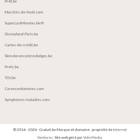
Prêt.be
Marchés-de-Noël.com
SuperLastMinutes.be/fr
Disneyland-Paris.be
Cartes-de-crédit.be
Sitesderencontresbelges.be
Prets.be
TOI.be
Carencevitamines.com
Symptomes-maladies.com
© 2016 - 2026 · Gratuit.be Marque et domaine : propriété de
Internet
Ventures
. Site web géré par
Volo Media
.