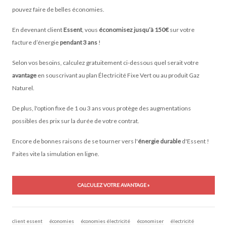
pouvez faire de belles économies.
En devenant client
Essent
, vous
économisez jusqu’à 150€
sur votre
facture d’énergie
pendant 3 ans
!
Selon vos besoins, calculez gratuitement ci-dessous quel serait votre
avantage
en souscrivant au plan Électricité Fixe Vert ou au produit Gaz
Naturel.
De plus, l'option fixe de 1 ou 3 ans vous protège des augmentations
possibles des prix sur la durée de votre contrat.
Encore de bonnes raisons de se tourner vers l'
énergie durable
d'Essent !
Faites vite la simulation en ligne.
CALCULEZ VOTRE AVANTAGE »
client essent
économies
économies électricité
économiser
électricité