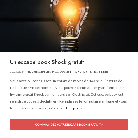
Un escape book Shock gratuit
30/03/2024 ·
PRODUITS GRATUITS
,
PROGRAMMES ET JEUX GRATUITS
,
TEMPS LIBRE
Vous avez ou connaissez un enfant de moins de 14 ans qui est fan de
technique ? En ce moment, vous pouvez commander gratuitement un
livre interactif Shock sur l’univers de l’électricité. Cet escape book est
rempli de codes à déchiffrer ! Remplissez le formulaire en ligne et vous
le recevrez dans votre boîte aux...
Lire plus »
COMMANDEZ VOTRE ESCAPE BOOK GRATUIT »