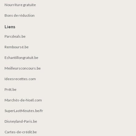
Nourriture gratuite
Bons de réduction
Liens
Parcdeals.be
Remboursé.be
Echantillongratuit.be
Meilleursconcours.be
Ideesrecettes.com
Prêt.be
Marchés-de-Noël.com
SuperLastMinutes.be/fr
Disneyland-Paris.be
Cartes-de-crédit.be