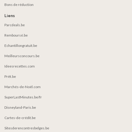
Bons de réduction
Liens
Parcdeals.be
Remboursé.be
Echantillongratuit.be
Meilleursconcours.be
Ideesrecettes.com
Prêt.be
Marchés-de-Noël.com
SuperLastMinutes.be/fr
Disneyland-Paris.be
Cartes-de-crédit.be
Sitesderencontresbelges.be