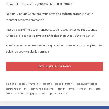
Trouvez le nécessaire à
petit prix
chez
OTTO Office
!
De plus, la boutique en ligne vous offre des
cadeaux gratuits
selon le
montant de votre commande.
Tasses, appareils éléctroménagers, outils, accessoires ou réductions...
Choisissez le cadeau
qui vous plaît le plus
et ajoutez-le à votre panier !
Vous le recevrez en même temps que votre commande dans les plus brefs
délais. Découvrez vite les offres !
DÉCOUVREZ LES CADEAUX »
belgique
cadeau commande
cadeaux
cadeaux gratuits
cadeaux otto office
commande en ligne
commande otto office
gratuit
offre
offre en ligne
otto
office
otto office belgique
promo
promo en ligne