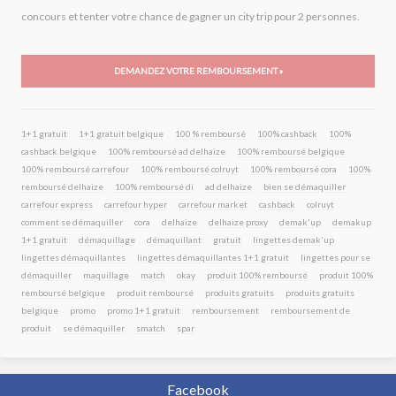
concours et tenter votre chance de gagner un city trip pour 2 personnes.
DEMANDEZ VOTRE REMBOURSEMENT »
1+1 gratuit
1+1 gratuit belgique
100 % remboursé
100% cashback
100%
cashback belgique
100% remboursé ad delhaize
100% remboursé belgique
100% remboursé carrefour
100% remboursé colruyt
100% remboursé cora
100%
remboursé delhaize
100% remboursé di
ad delhaize
bien se démaquiller
carrefour express
carrefour hyper
carrefour market
cashback
colruyt
comment se démaquiller
cora
delhaize
delhaize proxy
demak'up
demakup
1+1 gratuit
démaquillage
démaquillant
gratuit
lingettes demak'up
lingettes démaquillantes
lingettes démaquillantes 1+1 gratuit
lingettes pour se
démaquiller
maquillage
match
okay
produit 100% remboursé
produit 100%
remboursé belgique
produit remboursé
produits gratuits
produits gratuits
belgique
promo
promo 1+1 gratuit
remboursement
remboursement de
produit
se démaquiller
smatch
spar
Facebook