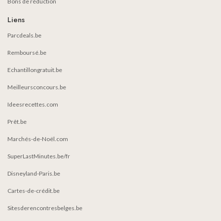
Bons de réduction
Liens
Parcdeals.be
Remboursé.be
Echantillongratuit.be
Meilleursconcours.be
Ideesrecettes.com
Prêt.be
Marchés-de-Noël.com
SuperLastMinutes.be/fr
Disneyland-Paris.be
Cartes-de-crédit.be
Sitesderencontresbelges.be