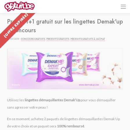
{OFFRE EXPIRÉE}
Promo 1+1 gratuit sur les lingettes Demak'up
+ concours
13/07/2019 ·
CONCOURS GRATUITS
,
PRODUITS GRATUITS
,
PRODUITS GRATUITS À L'ACHAT
Utilisez les
lingettes démaquillantes Demak’Up
pour vous démaquiller
sans agresser votre peau !
En ce moment, achetez 2 paquets de lingettes démaquillantes Demak’Up
de votre choix et un paquet sera
100% remboursé
.