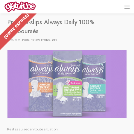
{OFFRE EXPIRÉE}
Protège-slips Always Daily 100%
remboursés
06/01/2025 ·
PRODUITS 100% REMBOURSÉS
Restez au sec en toute situation !