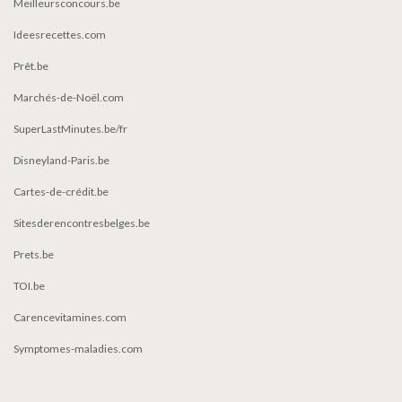
Meilleursconcours.be
Ideesrecettes.com
Prêt.be
Marchés-de-Noël.com
SuperLastMinutes.be/fr
Disneyland-Paris.be
Cartes-de-crédit.be
Sitesderencontresbelges.be
Prets.be
TOI.be
Carencevitamines.com
Symptomes-maladies.com