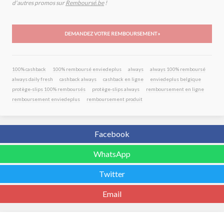
d'autres promos sur
Remboursé.be
!
DEMANDEZ VOTRE REMBOURSEMENT »
100% cashback
100% remboursé enviedeplus
always
always 100% remboursé
always daily fresh
cashback always
cashback en ligne
enviedeplus belgique
protège-slips 100% remboursés
protège-slips always
remboursement en ligne
remboursement enviedeplus
remboursement produit
Facebook
WhatsApp
Twitter
Email