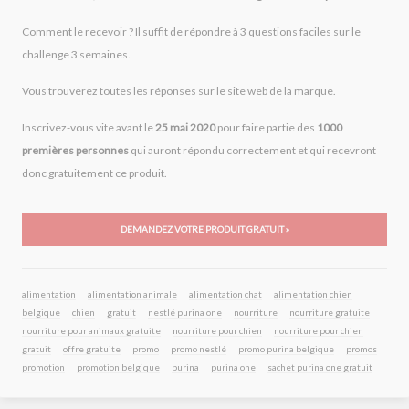
Comment le recevoir ? Il suffit de répondre à 3 questions faciles sur le
challenge 3 semaines.
Vous trouverez toutes les réponses sur le site web de la marque.
Inscrivez-vous vite avant le
25 mai 2020
pour faire partie des
1000
premières personnes
qui auront répondu correctement et qui recevront
donc gratuitement ce produit.
DEMANDEZ VOTRE PRODUIT GRATUIT »
alimentation
alimentation animale
alimentation chat
alimentation chien
belgique
chien
gratuit
nestlé purina one
nourriture
nourriture gratuite
nourriture pour animaux gratuite
nourriture pour chien
nourriture pour chien
gratuit
offre gratuite
promo
promo nestlé
promo purina belgique
promos
promotion
promotion belgique
purina
purina one
sachet purina one gratuit