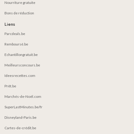
Nourriture gratuite
Bons de réduction
Liens
Parcdeals.be
Remboursé.be
Echantillongratuit.be
Meilleursconcours.be
Ideesrecettes.com
Prêt.be
Marchés-de-Noël.com
SuperLastMinutes.be/fr
Disneyland-Paris.be
Cartes-de-crédit.be