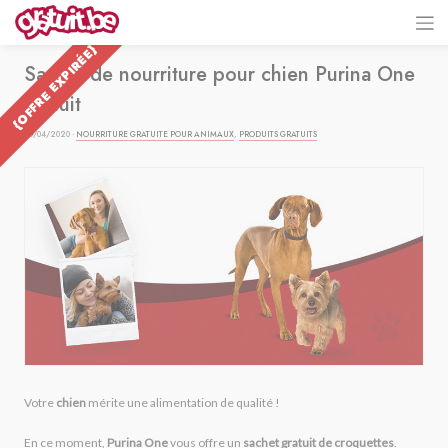
{OFFRE EXPIRÉE}
Sachet de nourriture pour chien Purina One
gratuit
29/04/2020 ·
NOURRITURE GRATUITE POUR ANIMAUX
,
PRODUITS GRATUITS
Votre
chien
mérite une alimentation de qualité !
En ce moment,
Purina One
vous offre un
sachet gratuit de croquettes
.