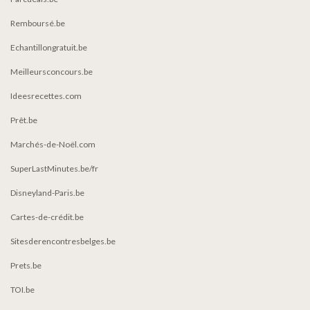
Remboursé.be
Echantillongratuit.be
Meilleursconcours.be
Ideesrecettes.com
Prêt.be
Marchés-de-Noël.com
SuperLastMinutes.be/fr
Disneyland-Paris.be
Cartes-de-crédit.be
Sitesderencontresbelges.be
Prets.be
TOI.be