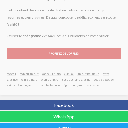
Le kit contient des couteaux de chef ou de boucher, couteaux à pain, à
légumes et bien d'autres. De quoi concocter de délicieux repas en toute
facilité !
Utilisez le
code promo Z21642J
lors de la validation de votre panier.
PROFITEZ DE L'OFFRE »
cadeau
cadeau gratuit
cadeau unigro
cuisine
gratuit belgique
offre
gratuite
offre unigro
promo unigro
set de cuisine gratuit
set de découpe
set de découpe gratuit
set de découpe unigro
unigro
ustensiles
Facebook
WhatsApp
Twitter