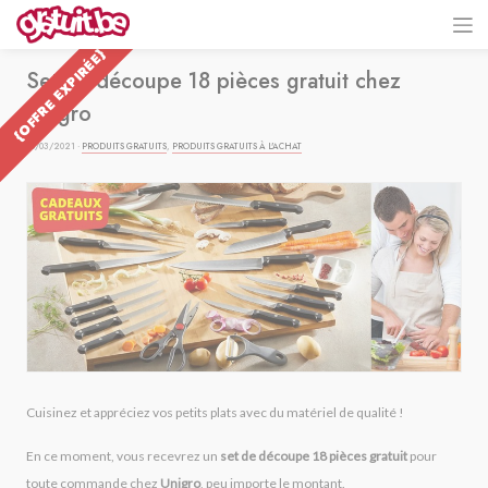
{OFFRE EXPIRÉE}
Set de découpe 18 pièces gratuit chez
Unigro
06/03/2021 ·
PRODUITS GRATUITS
,
PRODUITS GRATUITS À L'ACHAT
Cuisinez et appréciez vos petits plats avec du matériel de qualité !
En ce moment, vous recevrez un
set de découpe 18 pièces gratuit
pour
toute commande chez
Unigro
, peu importe le montant.