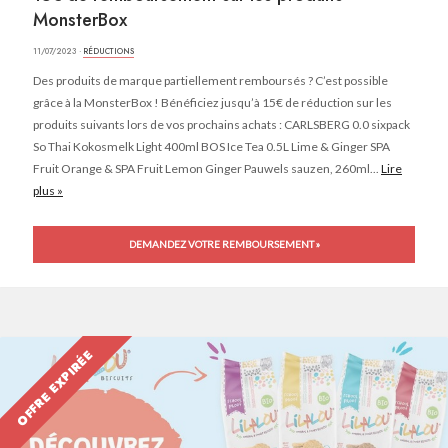
MonsterBox
11/07/2023 ·
RÉDUCTIONS
Des produits de marque partiellement remboursés ? C’est possible
grâce à la MonsterBox ! Bénéficiez jusqu’à 15€ de réduction sur les
produits suivants lors de vos prochains achats : CARLSBERG 0.0 sixpack
So Thai Kokosmelk Light 400ml BOS Ice Tea 0.5L Lime & Ginger SPA
Fruit Orange & SPA Fruit Lemon Ginger Pauwels sauzen, 260ml...
Lire
plus »
DEMANDEZ VOTRE REMBOURSEMENT »
OFFRE EXPIRÉE