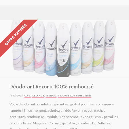
OFFRE EXPIRÉE
Déodorant Rexona 100% remboursé
19/12/2024 ·
CORA
,
DELHAIZE
,
KRUIDVAT
,
PRODUITS 100% REMBOURSÉS
Votre déodorant ou anti-transpirant est gratuit pour bien commencer
l’année ! En ce moment, achetez un déo Rexona et votre achat
sera 100% remboursé. Produit : 1 déodorant Rexona au choix parmi les
produits listés. Magasin : Colruyt, Spar, Alvo, Kruidvat, Di, Delhaize,