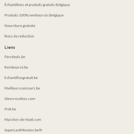
Échantillons et produits gratuits Belgique
Produits 100% remboursés Belgique
Nourriture gratuite
Bons de réduction
Liens
Parcdeals.be
Remboursé.be
Echantillongratuit.be
Meilleursconcours.be
Ideesrecettes.com
Prêt.be
Marchés-de-Noël.com
SuperLastMinutes.be/fr