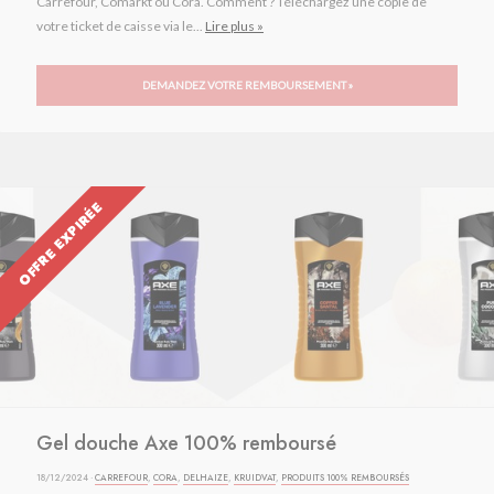
Carrefour, Comarkt ou Cora. Comment ? Téléchargez une copie de
votre ticket de caisse via le...
Lire plus »
DEMANDEZ VOTRE REMBOURSEMENT »
OFFRE EXPIRÉE
Gel douche Axe 100% remboursé
18/12/2024 ·
CARREFOUR
,
CORA
,
DELHAIZE
,
KRUIDVAT
,
PRODUITS 100% REMBOURSÉS