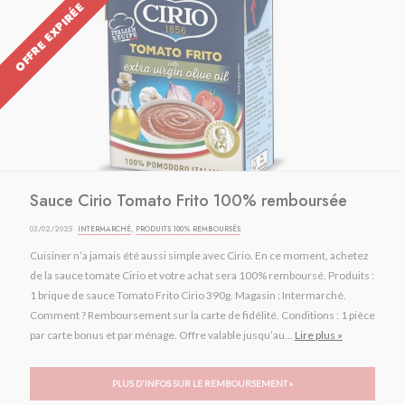
OFFRE EXPIRÉE
Sauce Cirio Tomato Frito 100% remboursée
03/02/2025 ·
INTERMARCHÉ
,
PRODUITS 100% REMBOURSÉS
Cuisiner n’a jamais été aussi simple avec Cirio. En ce moment, achetez
de la sauce tomate Cirio et votre achat sera 100% remboursé. Produits :
1 brique de sauce Tomato Frito Cirio 390g. Magasin : Intermarché.
Comment ? Remboursement sur la carte de fidélité. Conditions : 1 pièce
par carte bonus et par ménage. Offre valable jusqu’au...
Lire plus »
PLUS D'INFOS SUR LE REMBOURSEMENT »