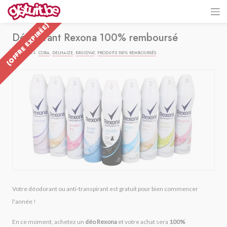
{OFFRE EXPIRÉE}
Déodorant Rexona 100% remboursé
19/12/2024 ·
CORA
,
DELHAIZE
,
KRUIDVAT
,
PRODUITS 100% REMBOURSÉS
Votre déodorant ou anti-transpirant est gratuit pour bien commencer
l'année !
En ce moment, achetez un
déo Rexona
et votre achat sera
100%