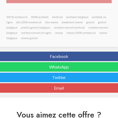
100 % remboursé
100% cashback
beefund
cashback belgique
cashback en
ligne
déo 100% remboursé
déo rexona
déodorant rexona
gratuit
gratuit
belgique
produit gratuit belgique
remboursement beefund
remboursement
belgique
remboursement en ligne
rexona
rexona 100% remboursé
rexona
belgique
rexona gratuit
Facebook
WhatsApp
Twitter
Email
Vous aimez cette offre ?