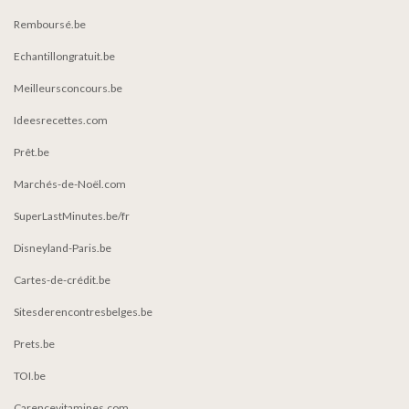
Remboursé.be
Echantillongratuit.be
Meilleursconcours.be
Ideesrecettes.com
Prêt.be
Marchés-de-Noël.com
SuperLastMinutes.be/fr
Disneyland-Paris.be
Cartes-de-crédit.be
Sitesderencontresbelges.be
Prets.be
TOI.be
Carencevitamines.com