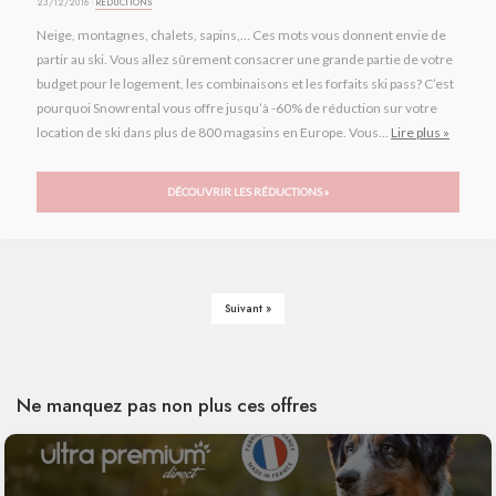
23/12/2016 ·
RÉDUCTIONS
Neige, montagnes, chalets, sapins,… Ces mots vous donnent envie de
partir au ski. Vous allez sûrement consacrer une grande partie de votre
budget pour le logement, les combinaisons et les forfaits ski pass? C’est
pourquoi Snowrental vous offre jusqu’à -60% de réduction sur votre
location de ski dans plus de 800 magasins en Europe. Vous...
Lire plus »
DÉCOUVRIR LES RÉDUCTIONS »
Suivant »
Ne manquez pas non plus ces offres