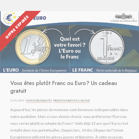
OFFRE EXPIRÉE
Vous êtes plutôt Franc ou Euro? Un cadeau
gratuit
21/01/2017 ·
CONCOURS GRATUITS
,
PRODUITS GRATUITS À L'ACHAT
Aujourd’hui, les pièces de monnaie sont devenues indispensables dans
notre quotidien. Mais si vous deviez choisir, vous préféreriez l’Euro ou
vous seriez plutôt un adepte du Franc? Voilà déjà 15 ans que l’Euro s’est
installé dans nos portefeuilles. Depuis lors, 19 des 28 pays de l’Union
Européenne utilisent les pièces jaunes et blanches. À cette occasion,