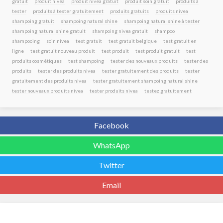
gratuit
produit nivea
produit nivea gratuit
produit soin gratuit
produits à
tester
produits à tester gratuitement
produits gratuits
produits nivea
shampoing gratuit
shampoing natural shine
shampoing natural shine à tester
shampoing natural shine gratuit
shampoing nivea gratuit
shampoo
shampooing
soin nivea
test gratuit
test gratuit belgique
test gratuit en
ligne
test gratuit nouveau produit
test produit
test produit gratuit
test
produits cosmétiques
test shampoing
tester des nouveaux produits
tester des
produits
tester des produits nivea
tester gratuitement des produits
tester
gratuitement des produits nivea
tester gratuitement shampoing natural shine
tester nouveaux produits nivea
tester produits nivea
testez gratuitement
Facebook
WhatsApp
Twitter
Email