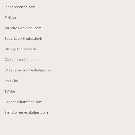
Ideesrecettes.com
Prêt.be
Marchés-de-Noël.com
SuperLastMinutes.be/fr
Disneyland-Paris.be
Cartes-de-crédit.be
Sitesderencontresbelges.be
Prets.be
TOI.be
Carencevitamines.com
Symptomes-maladies.com