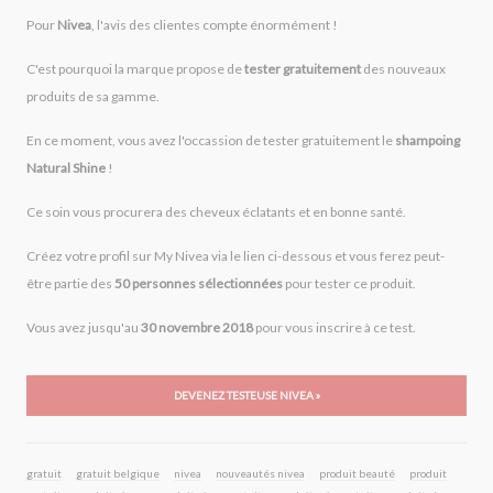
Pour
Nivea
, l'avis des clientes compte énormément !
C'est pourquoi la marque propose de
tester gratuitement
des nouveaux
produits de sa gamme.
En ce moment, vous avez l'occassion de tester gratuitement le
shampoing
Natural Shine
!
Ce soin vous procurera des cheveux éclatants et en bonne santé.
Créez votre profil sur My Nivea via le lien ci-dessous et vous ferez peut-
être partie des
50 personnes sélectionnées
pour tester ce produit.
Vous avez jusqu'au
30 novembre 2018
pour vous inscrire à ce test.
DEVENEZ TESTEUSE NIVEA »
gratuit
gratuit belgique
nivea
nouveautés nivea
produit beauté
produit