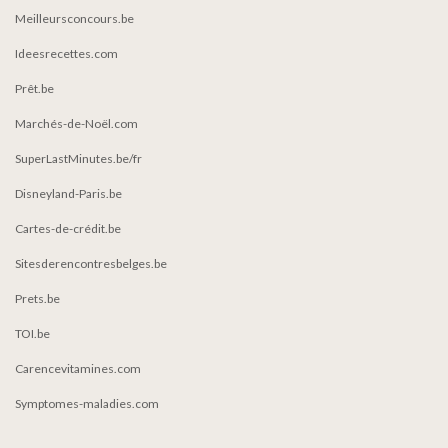
Meilleursconcours.be
Ideesrecettes.com
Prêt.be
Marchés-de-Noël.com
SuperLastMinutes.be/fr
Disneyland-Paris.be
Cartes-de-crédit.be
Sitesderencontresbelges.be
Prets.be
TOI.be
Carencevitamines.com
Symptomes-maladies.com