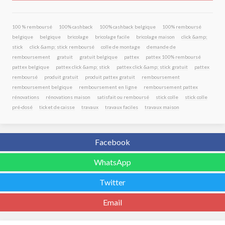
100 % remboursé
100% cashback
100% cashback belgique
100% remboursé
belgique
belgique
bricolage
bricolage facile
bricolage maison
click &amp;
stick
click &amp; stick remboursé
colle de montage
demande de
remboursement
gratuit
gratuit belgique
pattex
pattex 100% remboursé
pattex belgique
pattex click &amp; stick
pattex click &amp; stick gratuit
pattex
remboursé
produit gratuit
produit pattex gratuit
remboursement
remboursement belgique
remboursement en ligne
remboursement pattex
rénovations
rénovations maison
satisfait ou remboursé
stick colle
stick colle
pré-dosé
ticket de caisse
travaux
travaux faciles
travaux maison
Facebook
WhatsApp
Twitter
Email