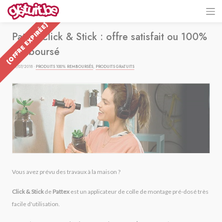
{OFFRE EXPIRÉE}
Pattex Click & Stick : offre satisfait ou 100%
remboursé
27/07/2018 ·
PRODUITS 100% REMBOURSÉS
,
PRODUITS GRATUITS
Vous avez prévu des travaux à la maison ?
Click & Stick
de
Pattex
est un applicateur de colle de montage pré-dosé très
facile d'utilisation.